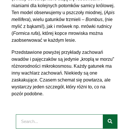
nianiami dla kolejnych potomków samicy królowej.
Ten model obserwujemy u pszczoły miodnej, (
Apis
mellifera
), wielu gatunków trzmieli –
Bombus
, (nie
mylić z bąkami!), jak i mrówek np. mrówki rudnicy
(
Formica rufa
), której kopce mrowiska można
zaobserwować w każdym lesie.
Przedstawione powyżej przykłady zachowań
owadów i pajęczaków są jedynie „kroplą w morzu”
różnorodności mikrokosmosu. Każdy gatunek ma
inny wachlarz zachowań. Niekiedy są one
zaskakujące. Czasem schemat się powtarza, ale
wystarczy jeden szczegół, który różni to, co na
pozór podobne.