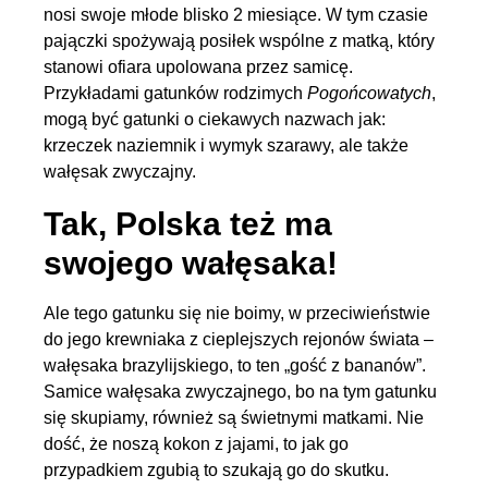
nosi swoje młode blisko 2 miesiące. W tym czasie
pajączki spożywają posiłek wspólne z matką, który
stanowi ofiara upolowana przez samicę.
Przykładami gatunków rodzimych
Pogońcowatych
,
mogą być gatunki o ciekawych nazwach jak:
krzeczek naziemnik i wymyk szarawy, ale także
wałęsak zwyczajny.
Tak, Polska też ma
swojego wałęsaka!
Ale tego gatunku się nie boimy, w przeciwieństwie
do jego krewniaka z cieplejszych rejonów świata –
wałęsaka brazylijskiego, to ten „gość z bananów”.
Samice wałęsaka zwyczajnego, bo na tym gatunku
się skupiamy, również są świetnymi matkami. Nie
dość, że noszą kokon z jajami, to jak go
przypadkiem zgubią to szukają go do skutku.