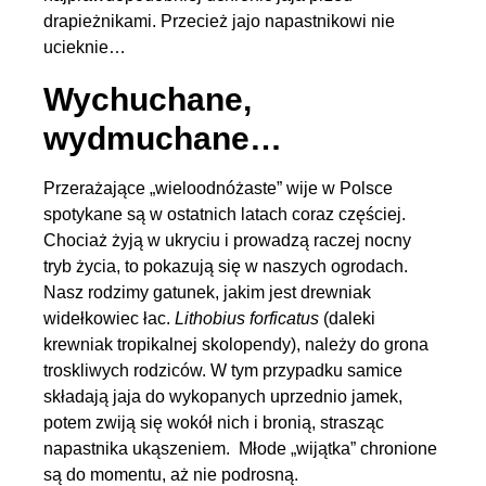
drapieżnikami. Przecież jajo napastnikowi nie
ucieknie…
Wychuchane,
wydmuchane…
Przerażające „wieloodnóżaste” wije w Polsce
spotykane są w ostatnich latach coraz częściej.
Chociaż żyją w ukryciu i prowadzą raczej nocny
tryb życia, to pokazują się w naszych ogrodach.
Nasz rodzimy gatunek, jakim jest drewniak
widełkowiec łac.
Lithobius forficatus
(daleki
krewniak tropikalnej skolopendy), należy do grona
troskliwych rodziców. W tym przypadku samice
składają jaja do wykopanych uprzednio jamek,
potem zwiją się wokół nich i bronią, strasząc
napastnika ukąszeniem. Młode „wijątka” chronione
są do momentu, aż nie podrosną.