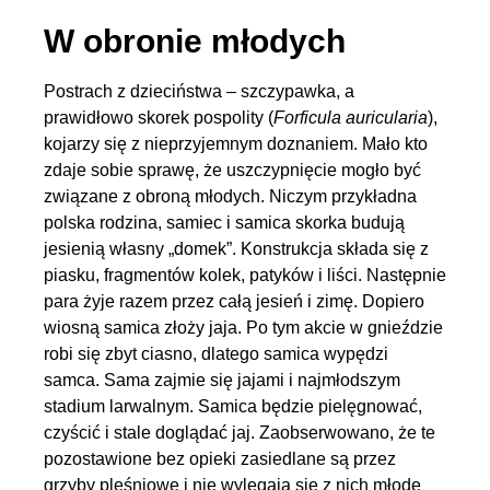
W obronie młodych
Postrach z dzieciństwa – szczypawka, a
prawidłowo skorek pospolity (
Forficula auricularia
),
kojarzy się z nieprzyjemnym doznaniem. Mało kto
zdaje sobie sprawę, że uszczypnięcie mogło być
związane z obroną młodych. Niczym przykładna
polska rodzina, samiec i samica skorka budują
jesienią własny „domek”. Konstrukcja składa się z
piasku, fragmentów kolek, patyków i liści. Następnie
para żyje razem przez całą jesień i zimę. Dopiero
wiosną samica złoży jaja. Po tym akcie w gnieździe
robi się zbyt ciasno, dlatego samica wypędzi
samca. Sama zajmie się jajami i najmłodszym
stadium larwalnym. Samica będzie pielęgnować,
czyścić i stale doglądać jaj. Zaobserwowano, że te
pozostawione bez opieki zasiedlane są przez
grzyby pleśniowe i nie wylęgają się z nich młode