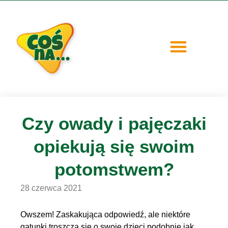
| PRODUKTY
| SZKODNIKI
Czy owady i pajęczaki
opiekują się swoim
potomstwem?
28 czerwca 2021
Owszem! Zaskakująca odpowiedź, ale niektóre
gatunki troszczą się o swoje dzieci podobnie jak