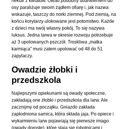
nektar z kwiatów. Owad podobny ubarwieniem do
osy paraliżuje swoim żądłem ofiarę i, jak nazwa
wskazuje, taszczy do norki ziemnej. Pod ziemią, na
końcu korytarzy ulokowane jest potomstwo. Każde
z dzieci ma swój własny pokój. To się nazywa
luksus. Jedna larwa w okresie rozwoju potrzebuje
aż 3 upolowanych pszczół. Troskliwa „matka
karmiąca” musi zatem upolować od 48 do 51
zapylaczy.
Owadzie żłobki i
przedszkola
Najlepszymi opiekunami są owady społeczne,
zakładają one żłobki i przedszkola dla larw. Ale
zacznijmy od początku. Gniazdo zakłada
zapłodniona samica, która składa jaja. Po opiece i
wykarmieniu larw pojawiają się pierwsze imago
(owady dorosłe), które stają się robotnicami i