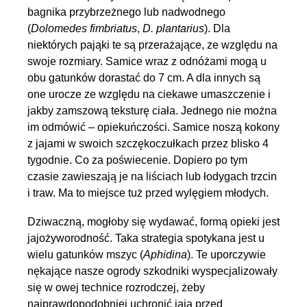
bagnika przybrzeżnego lub nadwodnego
(
Dolomedes fimbriatus
,
D.
plantarius
). Dla
niektórych pająki te są przerażające, ze względu na
swoje rozmiary. Samice wraz z odnóżami mogą u
obu gatunków dorastać do 7 cm. A dla innych są
one urocze ze względu na ciekawe umaszczenie i
jakby zamszową teksturę ciała. Jednego nie można
im odmówić – opiekuńczości. Samice noszą kokony
z jajami w swoich szczękoczułkach przez blisko 4
tygodnie. Co za poświecenie. Dopiero po tym
czasie zawieszają je na liściach lub łodygach trzcin
i traw. Ma to miejsce tuż przed wylęgiem młodych.
Dziwaczną, mogłoby się wydawać, formą opieki jest
jajożyworodność. Taka strategia spotykana jest u
wielu gatunków mszyc (
Aphidina
). Te uporczywie
nękające nasze ogrody szkodniki wyspecjalizowały
się w owej technice rozrodczej, żeby
najprawdopodobniej uchronić jaja przed