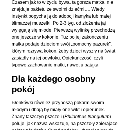
Czasem jak to w życiu bywa, ta gorsza matka, nie
znajduje pakietu ze swoimi dziećmi…. Wtedy
instynkt popycha ją do adopcji kamyka lub małej
ślimaczej muszelki. Po 2-3 tyg. od złożenia jaj
wylęgają się młode. Pierwszą wylinkę przechodzą
one jeszcze w kokonie. Tuż po jej zakończeniu
matka podaje dzieciom swój „pomocny pazurek”,
którym rozrywa kokon, żeby dzieci wyszły na świat i
zasiadły na jej odwłoku. Opiekuńczość, czyli
typowe zachowanie matki, nawet u pająka.
Dla każdego osobny
pokój
Błonkówki również przynoszą pokarm swoim
młodym i dbają by miały one wikt i opierunek.
Znany taszczyn pszczeli (
Philanthus triangulum
)
poluje, jak nazwa wskazuje, na pszczoły zbierające