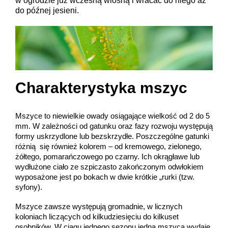
w ogrodzie już wczesną wiosną i wracać do niego aż
do późnej jesieni.
Charakterystyka mszyc
Mszyce to niewielkie owady osiągające wielkość od 2 do 5
mm. W zależności od gatunku oraz fazy rozwoju występują
formy uskrzydlone lub bezskrzydłe. Poszczególne gatunki
różnią się również kolorem – od kremowego, zielonego,
żółtego, pomarańczowego po czarny. Ich okrągławe lub
wydłużone ciało ze szpiczasto zakończonym odwłokiem
wyposażone jest po bokach w dwie krótkie „rurki (tzw.
syfony).
Mszyce zawsze występują gromadnie, w licznych
koloniach liczących od kilkudziesięciu do kilkuset
osobników. W ciągu jednego sezonu jedna mszyca wydaje