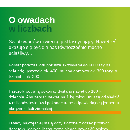
O owadach
w liczbach
Świat owadów i zwierząt jest fascynujący! Nawet jeśli
okazuje się być dla nas równocześnie mocno
uciążliwy…
Komar podczas lotu porusza skrzydłami do 600 razy na
sekundę, pszczoła ok. 400, mucha domowa ok. 300 razy, a
trzmiel – ok. 200.
Pszczoły potrafią pokonać dystans nawet do 100 km
dziennie. Aby zebrać nektar na 1 kg miodu muszą odwiedzić
4 milionów kwiatów i pokonać trasę odpowiadającą jednemu
okrążeniu kuli ziemskiej.
Owady najczęściej mają oczy złożone z oczek prostych
(fasetek), których liczba może sięgać nawet 30 tysięcy.